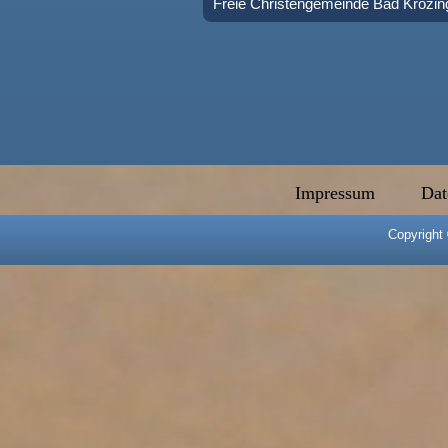
Freie Christengemeinde Bad Krozin
Impressum
Dat
Copyright